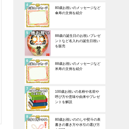
80歳お祝いのメッセージなど
傘寿の文例を紹介
88歳の誕生日のお祝いプレゼ
ントなど名入れの誕生日祝い
を販売
88歳お祝いのメッセージなど
米寿の文例を紹介
100歳お祝いの名称や名前や
呼び方や意味や由来やプレゼ
ントを解説
80歳お祝いののしや熨斗の表
書きの書き方や水引の選び方