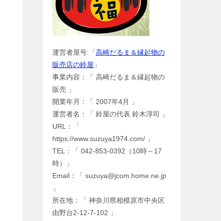
運営者屋号:「
高崎だるま＆縁起物の
販売店の鈴屋
」
事業内容：「 高崎だるま＆縁起物の
販売 」
開業年月：「 2007年4月 」
運営者名：「 鈴屋の代表 鈴木淳司 」
URL：「
https://www.suzuya1974.com/ 」
TEL：「 042-853-0392（10時～17
時）」
Email：「 suzuya@jcom.home.ne.jp
」
所在地：「 神奈川県相模原市中央区
由野台2-12-7-102 」