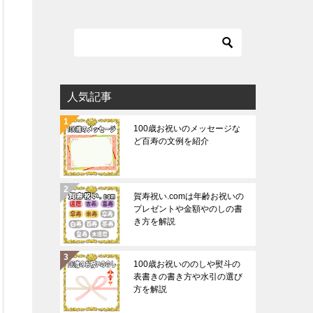
人気記事
100歳お祝いのメッセージな
ど百寿の文例を紹介
賀寿祝い.comは年齢お祝いの
プレゼントや金額やのしの書
き方を解説
100歳お祝いののしや熨斗の
表書きの書き方や水引の選び
方を解説