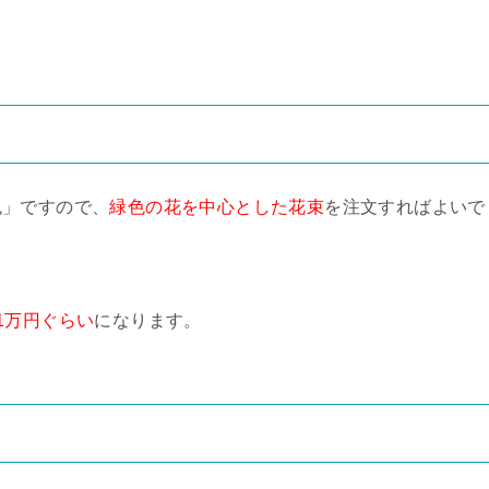
て
色」ですので、
緑色の花を中心とした花束
を注文すればよいで
1万円ぐらい
になります。