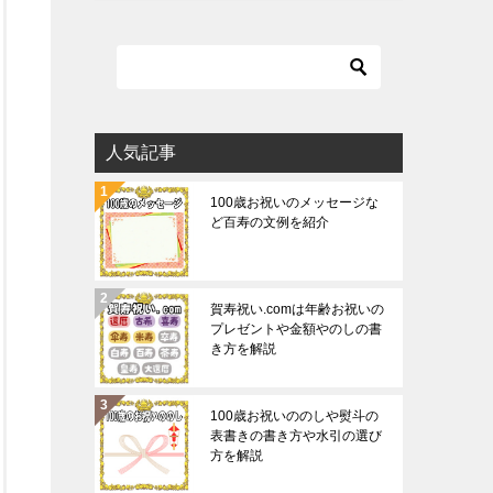
人気記事
100歳お祝いのメッセージな
ど百寿の文例を紹介
賀寿祝い.comは年齢お祝いの
プレゼントや金額やのしの書
き方を解説
100歳お祝いののしや熨斗の
表書きの書き方や水引の選び
方を解説