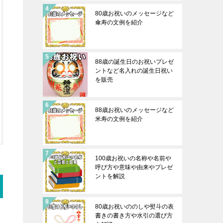
80歳お祝いのメッセージなど
傘寿の文例を紹介
88歳の誕生日のお祝いプレゼ
ントなど名入れの誕生日祝い
を販売
88歳お祝いのメッセージなど
米寿の文例を紹介
100歳お祝いの名称や名前や
呼び方や意味や由来やプレゼ
ントを解説
80歳お祝いののしや熨斗の表
書きの書き方や水引の選び方