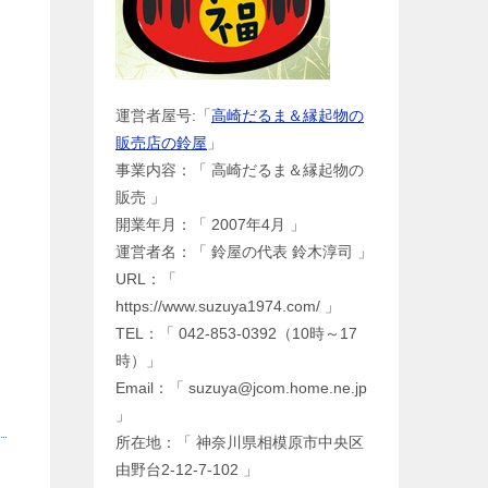
運営者屋号:「
高崎だるま＆縁起物の
販売店の鈴屋
」
事業内容：「 高崎だるま＆縁起物の
販売 」
開業年月：「 2007年4月 」
運営者名：「 鈴屋の代表 鈴木淳司 」
URL：「
https://www.suzuya1974.com/ 」
TEL：「 042-853-0392（10時～17
時）」
Email：「 suzuya@jcom.home.ne.jp
」
所在地：「 神奈川県相模原市中央区
由野台2-12-7-102 」