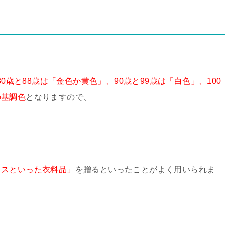
80歳と88歳は「金色か黄色」、90歳と99歳は「白色」、100
の基調色
となりますので、
ウスといった衣料品」
を贈るといったことがよく用いられま