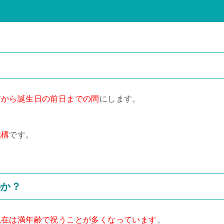
前から誕生日の前日までの間
にします。
結構
です。
のか？
現在は満年齢で祝うことが多くなっています
。