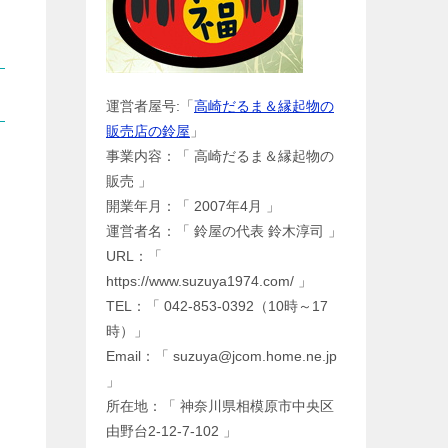
運営者屋号:「
高崎だるま＆縁起物の
販売店の鈴屋
」
事業内容：「 高崎だるま＆縁起物の
販売 」
開業年月：「 2007年4月 」
運営者名：「 鈴屋の代表 鈴木淳司 」
URL：「
https://www.suzuya1974.com/ 」
TEL：「 042-853-0392（10時～17
時）」
Email：「 suzuya@jcom.home.ne.jp
」
所在地：「 神奈川県相模原市中央区
由野台2-12-7-102 」