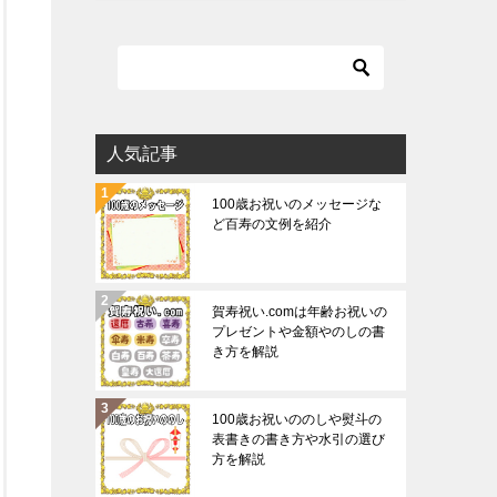
人気記事
100歳お祝いのメッセージな
ど百寿の文例を紹介
賀寿祝い.comは年齢お祝いの
プレゼントや金額やのしの書
き方を解説
100歳お祝いののしや熨斗の
表書きの書き方や水引の選び
方を解説