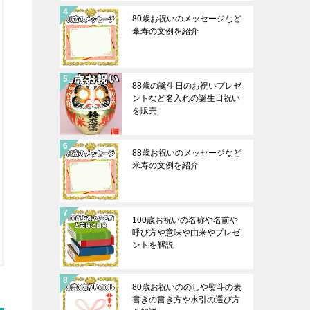
80歳お祝いのメッセージなど
傘寿の文例を紹介
88歳の誕生日のお祝いプレゼ
ントなど名入れの誕生日祝い
を販売
88歳お祝いのメッセージなど
米寿の文例を紹介
100歳お祝いの名称や名前や
呼び方や意味や由来やプレゼ
ントを解説
80歳お祝いののしや熨斗の表
書きの書き方や水引の選び方